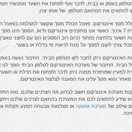
טלפון בעסק או בבית, לדבר ואף לפתוח את השער ממכשיר הטלפו
ש להתאים את המתאם הטלפון של אותו יצרן.
לל מסך אינטרקום. פאנל הכולל מסך שקשור למצלמה בפאנל הח
המסך יהיה 7 אינץ'. כאשר אנו מתקינים אינטרקום וידאו, המסך הי
ת השער בלחיצה כפתור (כיום רוב המסכים הם עם לחצני טאצ').
מבלי צורך לקום למסך על מנת לראות מי בדלת או בשער.
ת האינטרקום ניתן לחבר לקו הטלפון הביתי. החיבור נעשה באמ
 הבית. החיבור של מערכת האינטרקום לטלפון הביתי הופך לנו א
ית למעיין שפורפרת ממנה ניתן לדבר ולפתוח את הדלת או השער
אחר והוא מקל עלינו את המענה לצלצול האינטרקום.
נת מערכת אינטרקום חשוב לבדוק מה הצרכים שלכם, מהו התקצ
ע שידע להתאים לכם את המערכת בהתאם לצרכים שלכם ויתקי
עם שילוב של
מערכת אזעקה
או מצלמות אבטחה תמנע תקלות אפש
ינה.