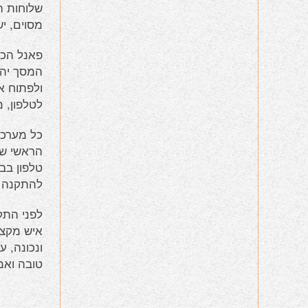
שלוחות ה
מסוים, י
פאנל הכו
ולפתוח א
לטלפון, 
כל מערכו
הראשי של
טלפון בב
להתקנה מ
לפני התק
איש מקצו
ונכונה, 
טובה ואמ