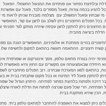
לת ובלחיצת כפתור אנו פותחים את המנעול החשמלי. הפאנל
יכול להגיע בכמה צורות, פאנל מספרים בלבד, פאנל עם אפשרות
מי שבחוץ ופאנל המשולב עם מצלמה מובנית שניתן לראות מי ע
. בכל הפנלים החיצוניים ניתן לשלב גם לחצן עם קוד, המאפשר 
 החיצונים ניתן להתקין לחצן עקיפה שיהיה מותקן לצד הפנימי 
הדלת ביציאה מהבית.
חיצוניים בנויים ממתכת או אלומיניום, המאפשרים הגנה גם מפני
קשיח חיצוניים. ההתאמה תעשה בהתאם למקום ולחשיפה שלו 
נימי יהיה בצורת מתאם טלפון, מסך אינטרקום או שפורפרת אינ
וא היחידה שבאמצעותה אנו מקשרים עם החוץ והיא מאפשרת לנו ל
נות, בהתאם לסוג המערכת שבחרנו. רוב הפנלים מתחברים לשפ
ניתן להתקין פאנל ליד המיטה או בכל מקום שתבחרו בבית או בעס
בר דרכה ולפתוח בלחיצת כפתור לפתיחה. היתרון הגדול של שפורפ
 הפתיחה, הרי שכל פעם שנרצה לפתוח את הדלת לאורח שיצלצל ב
, הכין שהיא מותקנת בבית.
לים ניתן למצוא את האופציה להתחבר למתאם טלפון ביתי. מתא