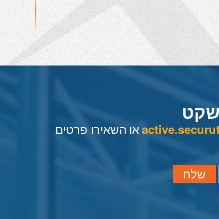
שקט
או
השאירו פרטים
active.secur