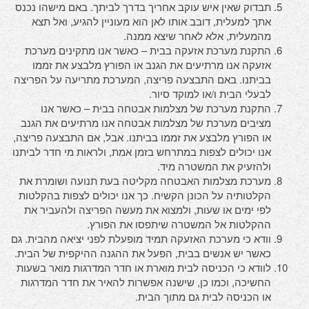
תבדוק שאין איש עוקב אחריך בדרך לביתך. באם מישהו נכנס
אתך למעלית, דובב אותו לאן הוא מעוניין להגיע, ואל תצא
מהמעלית, אלא לאחר שיצא ממנה.
התקנת מערכת אזעקה בבית – כאשר אנו מתקינים מערכת
אזעקה אנו מרתיעים את הגנב או הפורץ מלבצע את זממו
בביתנו. באם התבצעה פריצה, המערכת מתריעה על הפריצה
לבעלי הבית ו/או למוקד סיור.
התקנת מערכת של מצלמות אבטחה בבית – כאשר אנו
מציבים מערכת של מצלמות אבטחה אנו מרתיעים את הגנב
או הפורץ מלבצע את זממו בביתנו. אבל, אם התבצעה פריצה,
אנו יכולים לצפות במתרחש בזמן אמת, ולראות מי חדר לביתנו
ולהזעיק את המשטרה מיד.
מערכת מצלמות האבטחה מקליטה בעת תנועה ושומרת את
הקלטותיה על הכונן הקשיח. כך אנו יכולים לצפות בהקלטות
לפי ימים או שעות, ולמצוא את מעשה הפריצה ולהעביר את
ההקלטות אל המשטרה שיתפסו את הפורץ.
וודא כי מערכת האזעקה תמיד מופעלת לפני יציאה מהבית. גם
כאשר יש אנשים בבית, הפעל את ההגנה ההיקפית של הבית.
לוודא כי הכניסה לבית מוארת או חדר המדרגות מואר בשעות
החשיכה, וכמו כן, שישנה אפשרות להאיר את חדר המדרגות
או הכניסה לבית גם מתוך הבית.